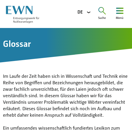
DE
Suche
Menü
Suchen
nach:
Unternehmen
Glossar
Aufgaben
Projekte
Information
Im Laufe der Zeit haben sich in Wissenschaft und Technik eine
Karriere
Reihe von Begriffen und Bezeichnungen herausgebildet, die
zwar fachlich unverzichtbar, für den Laien jedoch oft schwer
Ausschreibungen
verständlich sind. In diesem Glossar haben wir für das
Verständnis unserer Problematik wichtige Wörter vereinfacht
Presse
erläutert. Dieses Glossar befindet sich noch im Aufbau und
Kontakt
erhebt daher keinen Anspruch auf Vollständigkeit.
Glossar
Ein umfassendes wissenschaftlich fundiertes Lexikon zum