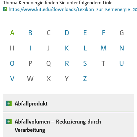
Thema Kernenergie finden Sie unter folgendem Link:
Anfahrt
https://www.kit.edu/downloads/Lexikon_zur_Kernenergie_20
Mitarbeiterportal
A
B
C
D
E
F
G
H
I
J
K
L
M
N
O
P
Q
R
S
T
U
V
W
X
Y
Z
Abfallprodukt
Abfallvolumen – Reduzierung durch
Als „Abfallprodukt“ bezeichnet man radioaktiven
Abfall im verarbeiteten Zustand (ohne
Verarbeitung
Endlagerbehälter
).