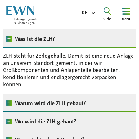
DE
Suche
Menü
Suchen
nach:
Unternehmen
Was ist die ZLH?
Aufgaben
ZLH steht für
Z
er
l
ege
h
alle. Damit ist eine neue Anlage
Projekte
an unserem Standort gemeint, in der wir
Großkomponenten und Anlagenteile bearbeiten,
Information
konditionieren und endlagergerecht verpacken
können.
Karriere
Ausschreibungen
Warum wird die ZLH gebaut?
Presse
Die derzeit vorhandenen Möglichkeiten zur
Kontakt
Wo wird die ZLH gebaut?
Bearbeitung und
Konditionierung
radioaktiver
Glossar
Reststoffe sind für die Zerlegung von
Am Standort Lubmin im östlichen Bereich des