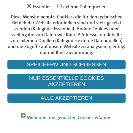
Corebauteile der
KKR
Essentiell
externe Datenquellen
Corebauteile de
KGR
Diese Website benutzt Cookies, die für den technischen
Die Unternehmen der Gruppe
Des Weiteren müssen nachfolgende bereits zerlegte
Betrieb der Website erforderlich sind und stets gesetzt
und in Stahl- und Betoncontainern verpackte Abfälle
werden (Kategorie: Essentiell). Andere Cookies oder
weitergabe von Daten wie Ihrer IP Adresse, um Inhalte
ggf. nachzerlegt und in endlagerfähige Behälter
von externen Quellen (Kategorie: externe Datenquellen)
umverpackt werden:
und die Zugriffe auf unsere Website zu analysieren, erfolgt
nur mit Ihrer Zustimmung.
ders SRB der Blöcke 1 und 2
der KK der Blöcke 1 und 2
SPEICHERN UND SCHLIESSEN
der RS der Blöcke 1 und 2
der SB der Blöcke 1 und 2
NUR ESSENTIELLE COOKIES
aus der Entsorgung der Schachtläger des
KGR
AKZEPTIEREN
sowie sonstige Abfälle
ALLE AKZEPTIEREN
Mehr über die genutzten Cookies erfahren