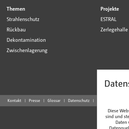
Themen
Projekte
Strahlenschutz
ESTRAL
Rückbau
Zerlegehalle
Dekontamination
Zwischenlagerung
Daten
Kontakt
Presse
Glossar
Datenschutz
Impressum
An
Diese Webs
sind und st
Daten 
Datenquell