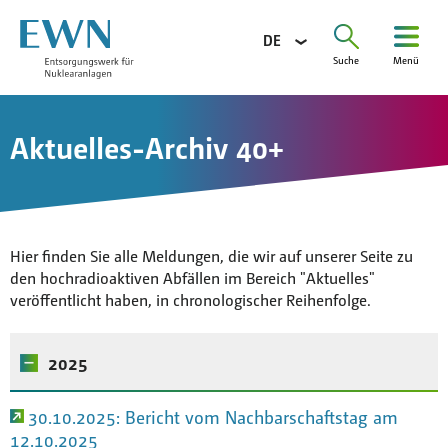
DE
Suche
Menü
Suchen
nach:
Unternehmen
Aktuelles-Archiv 40+
Aufgaben
Projekte
Information
Hier finden Sie alle Meldungen, die wir auf unserer Seite zu
Karriere
den hochradioaktiven Abfällen im Bereich "Aktuelles"
veröffentlicht haben, in chronologischer Reihenfolge.
Ausschreibungen
Presse
2025
Kontakt
30.10.2025: Bericht vom Nachbarschaftstag am
Glossar
12.10.2025