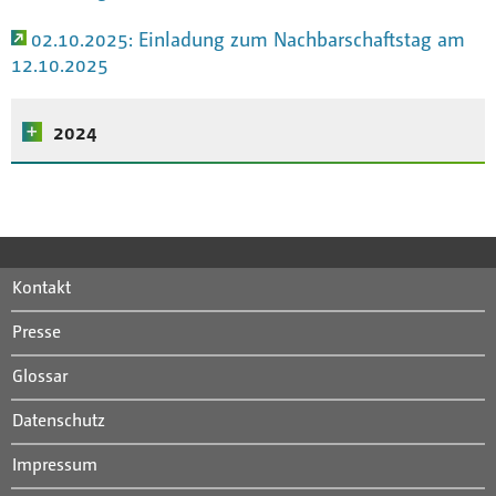
Anfahrt
02.10.2025: Einladung zum Nachbarschaftstag am
12.10.2025
Mitarbeiterportal
2024
01.10.2024: Bericht vom Nachbarschaftstag am
29.09.2024
26.09.2024: Einladung zum Nachbarschaftstag am
Kontakt
29.09.2024
Presse
Glossar
Datenschutz
Impressum