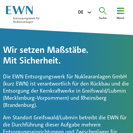
DE
Suche
Menü
Suchen
nach:
Unternehmen
Aufgaben
Wir setzen Maßstäbe.
Mit Sicherheit.
Projekte
Information
Die EWN Entsorgungswerk für Nuklearanlagen GmbH
Karriere
(kurz EWN) ist verantwortlich für den Rückbau und die
Entsorgung der Kernkraftwerke in Greifswald/Lubmin
Ausschreibungen
(Mecklenburg-Vorpommern) und Rheinsberg
Presse
(Brandenburg).
Kontakt
Am Standort Greifswald/Lubmin betreibt die EWN für
die Durchführung dieser Aufgabe mehrere
Glossar
Entsorgungseinrichtungen und Zwischenlager für