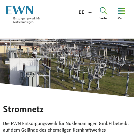
DE
Suche
Menü
Suchen
nach:
Unternehmen
Aufgaben
Projekte
Information
Karriere
Ausschreibungen
Presse
Stromnetz
Kontakt
Die EWN Entsorgungswerk für Nuklearanlagen GmbH betreibt
Glossar
auf dem Gelände des ehemaligen Kernkraftwerkes